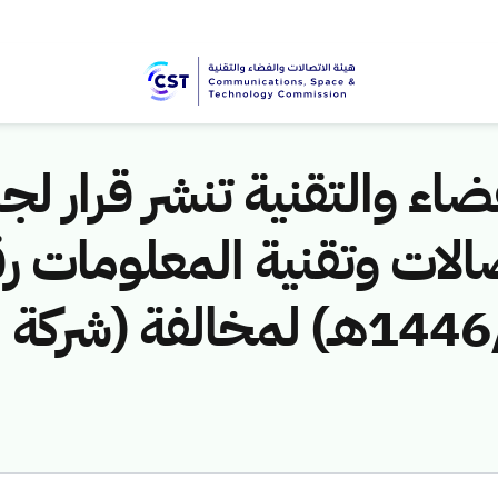
اء والتقنية تنشر قرار لجن
الات وتقنية المعلومات ر
(451141265/ق/1446هـ) لمخالف