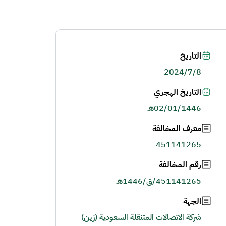
التاريخ
2024/7/8
التاريخ الهجري
02/01/1446هـ
معرف المخالفة
451141265
رقم المخالفة
451141265/ق/1446هـ
الجهة
شركة الاتصالات المتنقلة السعودية (زين)