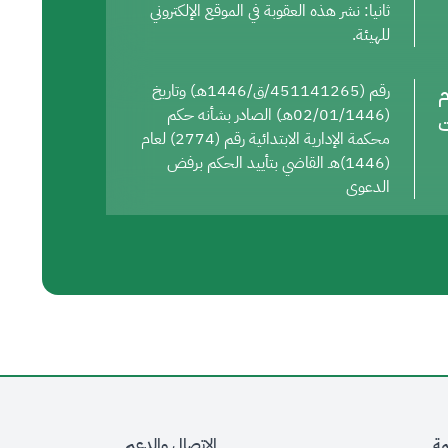
ثانيا: نشر هذه العقوبة في الموقع الإلكتروني
للهيئة.
م
رقم (451141265/ق/1446هـ) وتاريخ
(02/01/1446هـ) الصادر بشأنه حكم
ت
محكمة الإدارية الابتدائية رقم (2774) لعام
(1446)هـ القاضي بتأييد الحكم برفض
الدعوى
مة
الاتصال والدعم