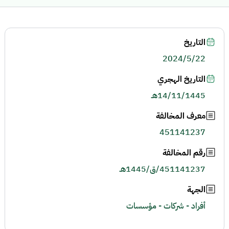
التاريخ
2024/5/22
التاريخ الهجري
14/11/1445هـ
معرف المخالفة
451141237
رقم المخالفة
451141237/ق/1445هـ
الجهة
أفراد - شركات - مؤسسات