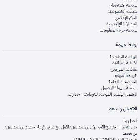
opens in new window
سياسة الاستخدام
opens in new window
سياسة الخصوصية
opens in new window
المركز الإعلامي
opens in new window
المشاركة الإلكترونية
opens in new window
سياسة حرية المعلومات
روابط مهمة
opens in new window
البيانات المفتوحة
opens in new window
الأسئلة الشائعة
opens in new window
علاقات الموردين
opens in new window
خريطة الموقع
opens in new window
المنافسات العامة
opens in new window
سياسة سهولة الوصول
opens in new window
المنصة الوطنية الموحدة للتوظيف - جدارات
الاتصال والدعم
opens in new window
اتصل بنا
حي النخيل - تقاطع الأمير تركي بن عبدالعزيز الأول مع طريق الإمام سعود بن عبدالعزيز
بن محمد
صندوق البريد 75606 – الرياض 11588