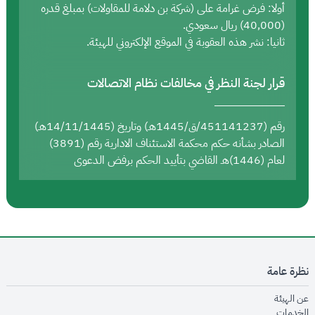
أولا: فرض غرامة على (شركة بن دلامة للمقاولات) بمبلغ قدره
(40,000) ريال سعودي.
ثانيا: نشر هذه العقوبة في الموقع الإلكتروني للهيئة.
قرار لجنة النظر في مخالفات نظام الاتصالات
رقم (451141237/ق/1445هـ) وتاريخ (14/11/1445هـ)
الصادر بشأنه حكم محكمة الاستئناف الادارية رقم (3891)
لعام (1446)هـ القاضي بتأييد الحكم برفض الدعوى
نظرة عامة
opens in new window
عن الهيئة
opens in new window
الخدمات