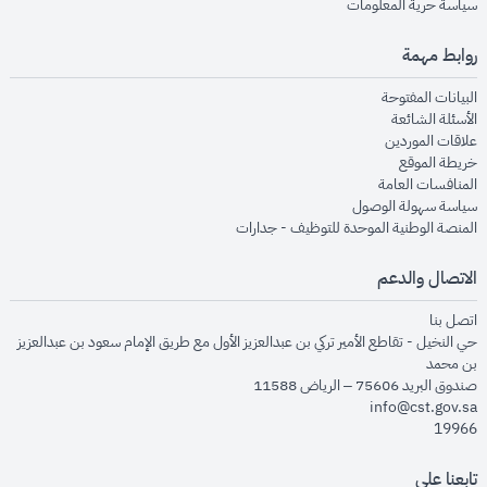
opens in new window
سياسة حرية المعلومات
روابط مهمة
opens in new window
البيانات المفتوحة
opens in new window
الأسئلة الشائعة
opens in new window
علاقات الموردين
opens in new window
خريطة الموقع
opens in new window
المنافسات العامة
opens in new window
سياسة سهولة الوصول
opens in new window
المنصة الوطنية الموحدة للتوظيف - جدارات
الاتصال والدعم
opens in new window
اتصل بنا
حي النخيل - تقاطع الأمير تركي بن عبدالعزيز الأول مع طريق الإمام سعود بن عبدالعزيز
بن محمد
صندوق البريد 75606 – الرياض 11588
info@cst.gov.sa
19966
تابعنا على