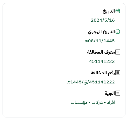
التاريخ
2024/5/16
التاريخ الهجري
08/11/1445هـ
معرف المخالفة
451141222
رقم المخالفة
451141222/ق/1445هـ
الجهة
أفراد - شركات - مؤسسات