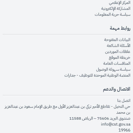
opens in new window
المركز الإعلامي
opens in new window
المشاركة الإلكترونية
opens in new window
سياسة حرية المعلومات
روابط مهمة
opens in new window
البيانات المفتوحة
opens in new window
الأسئلة الشائعة
opens in new window
علاقات الموردين
opens in new window
خريطة الموقع
opens in new window
المنافسات العامة
opens in new window
سياسة سهولة الوصول
opens in new window
المنصة الوطنية الموحدة للتوظيف - جدارات
الاتصال والدعم
opens in new window
اتصل بنا
حي النخيل - تقاطع الأمير تركي بن عبدالعزيز الأول مع طريق الإمام سعود بن عبدالعزيز
بن محمد
صندوق البريد 75606 – الرياض 11588
info@cst.gov.sa
19966