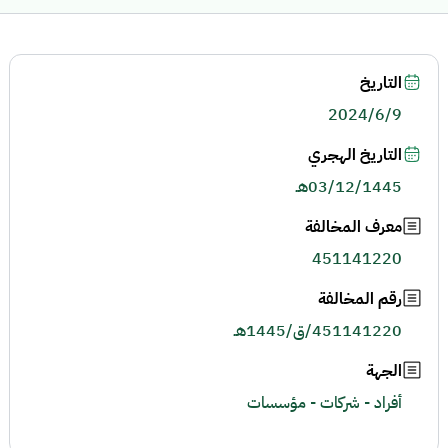
التاريخ
2024/6/9
التاريخ الهجري
03/12/1445هـ
معرف المخالفة
451141220
رقم المخالفة
451141220/ق/1445هـ
الجهة
أفراد - شركات - مؤسسات