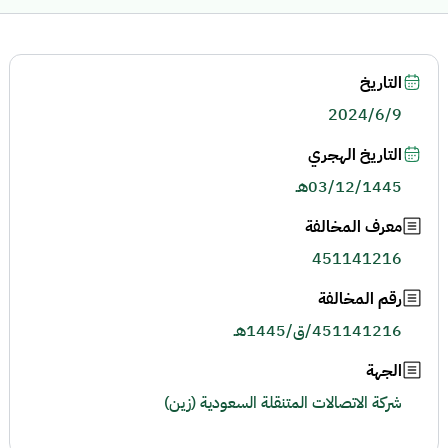
التاريخ
2024/6/9
التاريخ الهجري
03/12/1445هـ
معرف المخالفة
451141216
رقم المخالفة
451141216/ق/1445هـ
الجهة
شركة الاتصالات المتنقلة السعودية (زين)