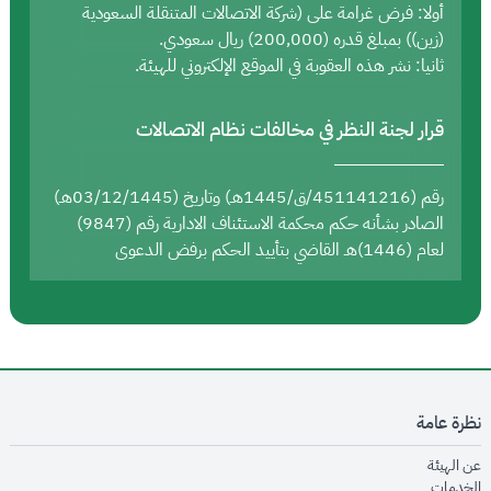
أولا: فرض غرامة على (شركة الاتصالات المتنقلة السعودية
(زين)) بمبلغ قدره (200,000) ريال سعودي.
ثانيا: نشر هذه العقوبة في الموقع الإلكتروني للهيئة.
قرار لجنة النظر في مخالفات نظام الاتصالات
رقم (451141216/ق/1445هـ) وتاريخ (03/12/1445هـ)
الصادر بشأنه حكم محكمة الاستئناف الادارية رقم (9847)
لعام (1446)هـ القاضي بتأييد الحكم برفض الدعوى
نظرة عامة
opens in new window
عن الهيئة
opens in new window
الخدمات