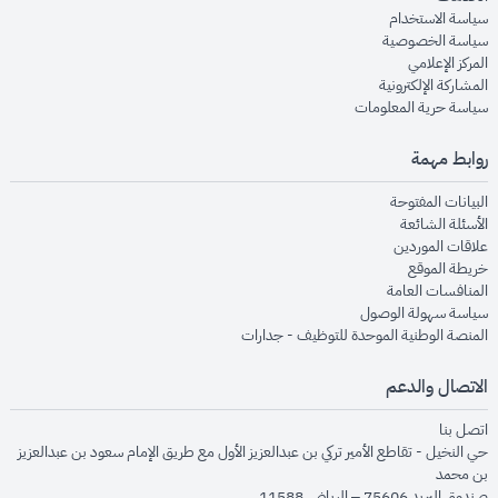
opens in new window
سياسة الاستخدام
opens in new window
سياسة الخصوصية
opens in new window
المركز الإعلامي
opens in new window
المشاركة الإلكترونية
opens in new window
سياسة حرية المعلومات
روابط مهمة
opens in new window
البيانات المفتوحة
opens in new window
الأسئلة الشائعة
opens in new window
علاقات الموردين
opens in new window
خريطة الموقع
opens in new window
المنافسات العامة
opens in new window
سياسة سهولة الوصول
opens in new window
المنصة الوطنية الموحدة للتوظيف - جدارات
الاتصال والدعم
opens in new window
اتصل بنا
حي النخيل - تقاطع الأمير تركي بن عبدالعزيز الأول مع طريق الإمام سعود بن عبدالعزيز
بن محمد
صندوق البريد 75606 – الرياض 11588