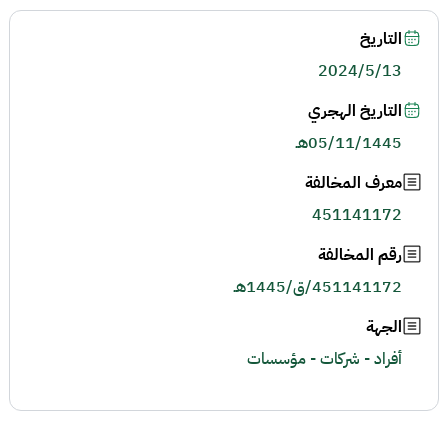
التاريخ
2024/5/13
التاريخ الهجري
05/11/1445هـ
معرف المخالفة
451141172
رقم المخالفة
451141172/ق/1445هـ
الجهة
أفراد - شركات - مؤسسات