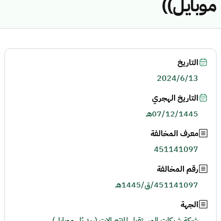
موبايل))
التاريخ
2024/6/13
التاريخ الهجري
07/12/1445هـ
معرف المخالفة
451141097
رقم المخالفة
451141097/ق/1445هـ
الجهة
شركة شبكات المستقبل للاتصالات (ريد بُل موبايل)