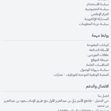
opens in new window
سياسة الاستخدام
opens in new window
سياسة الخصوصية
opens in new window
المركز الإعلامي
opens in new window
المشاركة الإلكترونية
opens in new window
سياسة حرية المعلومات
روابط مهمة
opens in new window
البيانات المفتوحة
opens in new window
الأسئلة الشائعة
opens in new window
علاقات الموردين
opens in new window
خريطة الموقع
opens in new window
المنافسات العامة
opens in new window
سياسة سهولة الوصول
opens in new window
المنصة الوطنية الموحدة للتوظيف - جدارات
الاتصال والدعم
opens in new window
اتصل بنا
حي النخيل - تقاطع الأمير تركي بن عبدالعزيز الأول مع طريق الإمام سعود بن عبدالعزيز
بن محمد
صندوق البريد 75606 – الرياض 11588