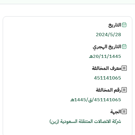
التاريخ
2024/5/28
التاريخ الهجري
20/11/1445هـ
معرف المخالفة
451141065
رقم المخالفة
451141065/ق/1445هـ
الجهة
شركة الاتصالات المتنقلة السعودية (زين)