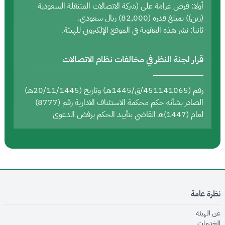
أولا: فرض غرامة على (شركة الاتصالات المتنقلة السعودية
(زين)) بمبلغ قدره (82,000) ريال سعودي.
ثانيا: نشر هذه العقوبة في الموقع الإلكتروني للهيئة.
قرار لجنة النظر في مخالفات نظام الاتصالات
رقم (451141065/ق/1445هـ) وتاريخ (20/11/1445هـ)
الصادر بشأنه حكم محكمة الاستئناف الادارية رقم (8777)
لعام (1447)هـ القاضي بتأييد الحكم برفض الدعوى
نظرة عامة
opens in new window
عن الهيئة
opens in new window
الخدمات