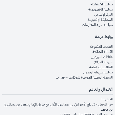
opens in new window
سياسة الاستخدام
opens in new window
سياسة الخصوصية
opens in new window
المركز الإعلامي
opens in new window
المشاركة الإلكترونية
opens in new window
سياسة حرية المعلومات
روابط مهمة
opens in new window
البيانات المفتوحة
opens in new window
الأسئلة الشائعة
opens in new window
علاقات الموردين
opens in new window
خريطة الموقع
opens in new window
المنافسات العامة
opens in new window
سياسة سهولة الوصول
opens in new window
المنصة الوطنية الموحدة للتوظيف - جدارات
الاتصال والدعم
opens in new window
اتصل بنا
حي النخيل - تقاطع الأمير تركي بن عبدالعزيز الأول مع طريق الإمام سعود بن عبدالعزيز
بن محمد
صندوق البريد 75606 – الرياض 11588