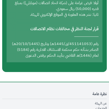
أولا: فرض غرامة على (شركة اتحاد اتصالات (موبايلي)) بمبلغ
قدره (50,000) ريال سعودي.
ثانيا: نشر هذه العقوبة في الموقع الإلكتروني للهيئة.
قرار لجنة النظر في مخالفات نظام الاتصالات
رقم (451141053/ق/1445هـ) وتاريخ (20/10/1445هـ)
الصادر بشأنه حكم محكمة الاستئناف الادارية رقم (5184)
لعام (1446)هـ القاضي بتأييد الحكم برفض الدعوى
نظرة عامة
opens in new window
عن الهيئة
opens in new window
الخدمات