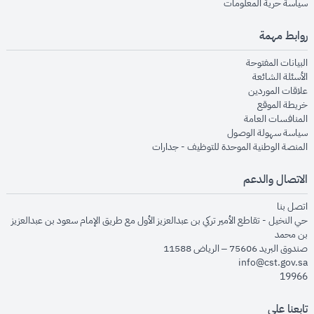
opens in new window
سياسة حرية المعلومات
روابط مهمة
opens in new window
البيانات المفتوحة
opens in new window
الأسئلة الشائعة
opens in new window
علاقات الموردين
opens in new window
خريطة الموقع
opens in new window
المنافسات العامة
opens in new window
سياسة سهولة الوصول
opens in new window
المنصة الوطنية الموحدة للتوظيف - جدارات
الاتصال والدعم
opens in new window
اتصل بنا
حي النخيل - تقاطع الأمير تركي بن عبدالعزيز الأول مع طريق الإمام سعود بن عبدالعزيز
بن محمد
صندوق البريد 75606 – الرياض 11588
info@cst.gov.sa
19966
تابعنا على