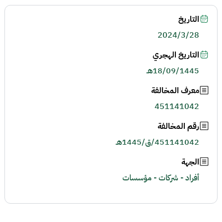
التاريخ
2024/3/28
التاريخ الهجري
18/09/1445هـ
معرف المخالفة
451141042
رقم المخالفة
451141042/ق/1445هـ
الجهة
أفراد - شركات - مؤسسات