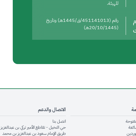
للهيئة.
م
رقم (451141013/ق/1445هـ) وتاريخ
(20/10/1445هـ)
ت
مة
الاتصال والدعم
opens in new window
opens in new window
مفتوحة
اتصل بنا
opens in new window
ائعة
حي النخيل - تقاطع الأمير تركي بن عبدالعزيز 
opens in new window
وردين
طريق الإمام سعود بن عبدالعزيز بن محمد