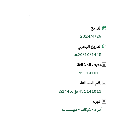
التاريخ
2024/4/29
التاريخ الهجري
20/10/1445هـ
معرف المخالفة
451141013
رقم المخالفة
451141013/ق/1445هـ
الجهة
أفراد - شركات - مؤسسات