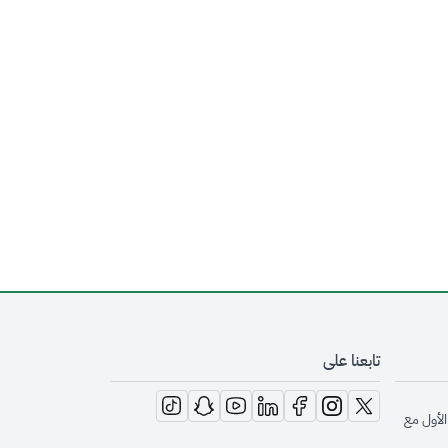
تابعنا على
opens in new window
opens in new window
opens in new window
opens in new window
opens in new window
opens in new window
opens in new window
الأول مع