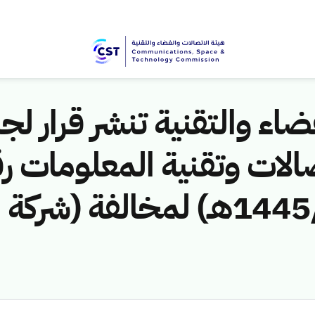
اء والتقنية تنشر قرار لجن
الات وتقنية المعلومات ر
(451141013/ق/1445هـ) لمخالفة 