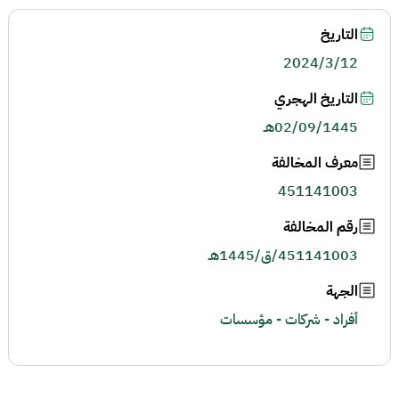
التاريخ
2024/3/12
التاريخ الهجري
02/09/1445هـ
معرف المخالفة
451141003
رقم المخالفة
451141003/ق/1445هـ
الجهة
أفراد - شركات - مؤسسات