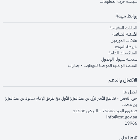
opens in new window
سياسة حرية المعلومات
روابط مهمة
opens in new window
البيانات المفتوحة
opens in new window
الأسئلة الشائعة
opens in new window
علاقات الموردين
opens in new window
خريطة الموقع
opens in new window
المنافسات العامة
opens in new window
سياسة سهولة الوصول
opens in new window
المنصة الوطنية الموحدة للتوظيف - جدارات
الاتصال والدعم
opens in new window
اتصل بنا
حي النخيل - تقاطع الأمير تركي بن عبدالعزيز الأول مع طريق الإمام سعود بن عبدالعزيز
بن محمد
صندوق البريد 75606 – الرياض 11588
info@cst.gov.sa
19966
تابعنا على