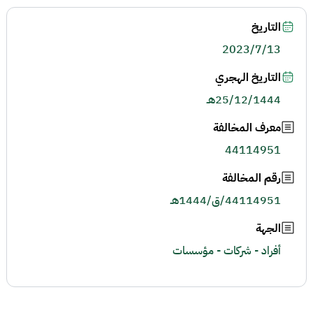
التاريخ
2023/7/13
التاريخ الهجري
25/12/1444هـ
معرف المخالفة
44114951
رقم المخالفة
44114951/ق/1444هـ
الجهة
أفراد - شركات - مؤسسات