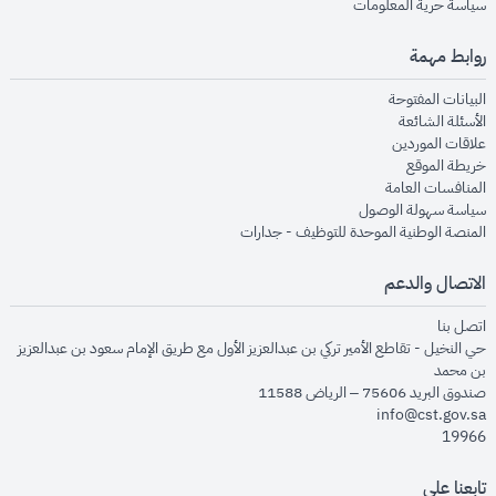
opens in new window
سياسة حرية المعلومات
روابط مهمة
opens in new window
البيانات المفتوحة
opens in new window
الأسئلة الشائعة
opens in new window
علاقات الموردين
opens in new window
خريطة الموقع
opens in new window
المنافسات العامة
opens in new window
سياسة سهولة الوصول
opens in new window
المنصة الوطنية الموحدة للتوظيف - جدارات
الاتصال والدعم
opens in new window
اتصل بنا
حي النخيل - تقاطع الأمير تركي بن عبدالعزيز الأول مع طريق الإمام سعود بن عبدالعزيز
بن محمد
صندوق البريد 75606 – الرياض 11588
info@cst.gov.sa
19966
تابعنا على