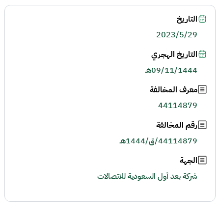
التاريخ
2023/5/29
التاريخ الهجري
09/11/1444هـ
معرف المخالفة
44114879
رقم المخالفة
44114879/ق/1444هـ
الجهة
شركة بعد أول السعودية للاتصالات