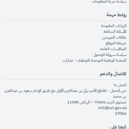
opens in new window
سياسة حرية المعلومات
روابط مهمة
opens in new window
البيانات المفتوحة
opens in new window
الأسئلة الشائعة
opens in new window
علاقات الموردين
opens in new window
خريطة الموقع
opens in new window
المنافسات العامة
opens in new window
سياسة سهولة الوصول
opens in new window
المنصة الوطنية الموحدة للتوظيف - جدارات
الاتصال والدعم
opens in new window
اتصل بنا
حي النخيل - تقاطع الأمير تركي بن عبدالعزيز الأول مع طريق الإمام سعود بن عبدالعزيز
بن محمد
صندوق البريد 75606 – الرياض 11588
info@cst.gov.sa
19966
تابعنا على