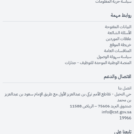
opens in new window
سياسة حرية المعلومات
روابط مهمة
opens in new window
البيانات المفتوحة
opens in new window
الأسئلة الشائعة
opens in new window
علاقات الموردين
opens in new window
خريطة الموقع
opens in new window
المنافسات العامة
opens in new window
سياسة سهولة الوصول
opens in new window
المنصة الوطنية الموحدة للتوظيف - جدارات
الاتصال والدعم
opens in new window
اتصل بنا
حي النخيل - تقاطع الأمير تركي بن عبدالعزيز الأول مع طريق الإمام سعود بن عبدالعزيز
بن محمد
صندوق البريد 75606 – الرياض 11588
info@cst.gov.sa
19966
تابعنا على