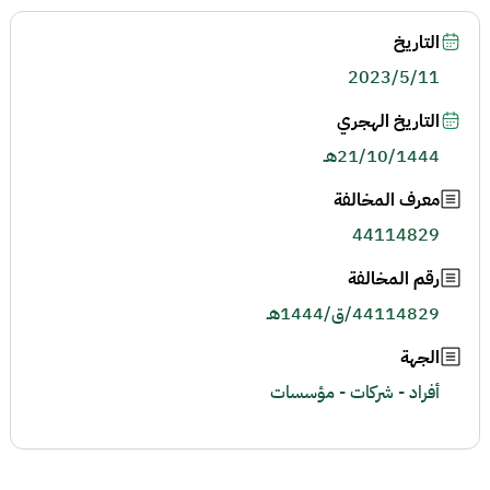
التاريخ
2023/5/11
التاريخ الهجري
21/10/1444هـ
معرف المخالفة
44114829
رقم المخالفة
44114829/ق/1444هـ
الجهة
أفراد - شركات - مؤسسات