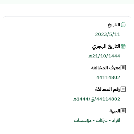
التاريخ
2023/5/11
التاريخ الهجري
21/10/1444هـ
معرف المخالفة
44114802
رقم المخالفة
44114802/ق/1444هـ
الجهة
أفراد - شركات - مؤسسات