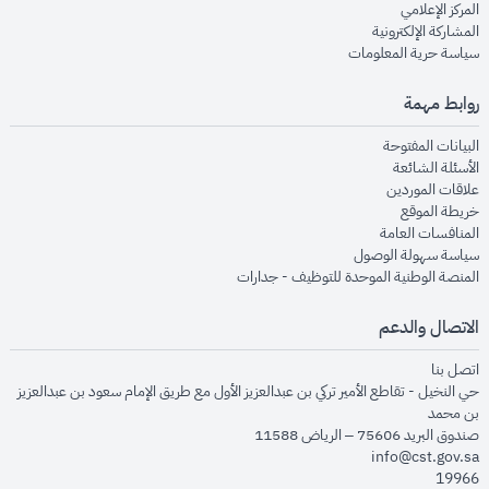
opens in new window
المركز الإعلامي
opens in new window
المشاركة الإلكترونية
opens in new window
سياسة حرية المعلومات
روابط مهمة
opens in new window
البيانات المفتوحة
opens in new window
الأسئلة الشائعة
opens in new window
علاقات الموردين
opens in new window
خريطة الموقع
opens in new window
المنافسات العامة
opens in new window
سياسة سهولة الوصول
opens in new window
المنصة الوطنية الموحدة للتوظيف - جدارات
الاتصال والدعم
opens in new window
اتصل بنا
حي النخيل - تقاطع الأمير تركي بن عبدالعزيز الأول مع طريق الإمام سعود بن عبدالعزيز
بن محمد
صندوق البريد 75606 – الرياض 11588
info@cst.gov.sa
19966