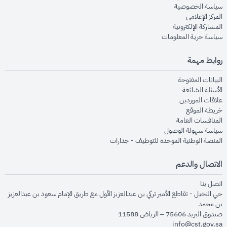
opens in new window
سياسة الخصوصية
opens in new window
المركز الإعلامي
opens in new window
المشاركة الإلكترونية
opens in new window
سياسة حرية المعلومات
روابط مهمة
opens in new window
البيانات المفتوحة
opens in new window
الأسئلة الشائعة
opens in new window
علاقات الموردين
opens in new window
خريطة الموقع
opens in new window
المنافسات العامة
opens in new window
سياسة سهولة الوصول
opens in new window
المنصة الوطنية الموحدة للتوظيف - جدارات
الاتصال والدعم
opens in new window
اتصل بنا
حي النخيل - تقاطع الأمير تركي بن عبدالعزيز الأول مع طريق الإمام سعود بن عبدالعزيز
بن محمد
صندوق البريد 75606 – الرياض 11588
info@cst.gov.sa