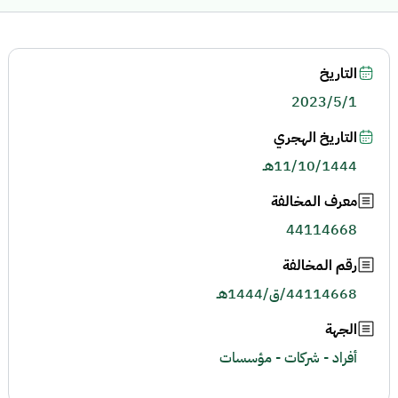
التاريخ
2023/5/1
التاريخ الهجري
11/10/1444هـ
معرف المخالفة
44114668
رقم المخالفة
44114668/ق/1444هـ
الجهة
أفراد - شركات - مؤسسات