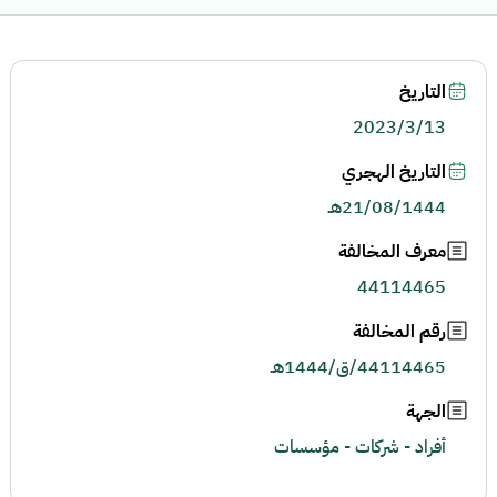
التاريخ
2023/3/13
التاريخ الهجري
21/08/1444هـ
معرف المخالفة
44114465
رقم المخالفة
44114465/ق/1444هـ
الجهة
أفراد - شركات - مؤسسات