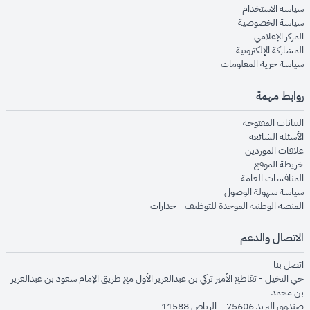
opens in new window
سياسة الاستخدام
opens in new window
سياسة الخصوصية
opens in new window
المركز الإعلامي
opens in new window
المشاركة الإلكترونية
opens in new window
سياسة حرية المعلومات
روابط مهمة
opens in new window
البيانات المفتوحة
opens in new window
الأسئلة الشائعة
opens in new window
علاقات الموردين
opens in new window
خريطة الموقع
opens in new window
المنافسات العامة
opens in new window
سياسة سهولة الوصول
opens in new window
المنصة الوطنية الموحدة للتوظيف - جدارات
الاتصال والدعم
opens in new window
اتصل بنا
حي النخيل - تقاطع الأمير تركي بن عبدالعزيز الأول مع طريق الإمام سعود بن عبدالعزيز
بن محمد
صندوق البريد 75606 – الرياض 11588