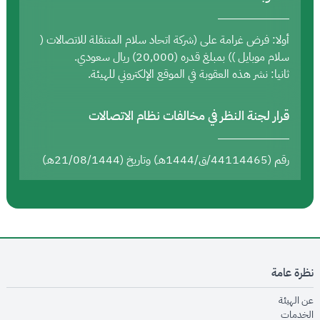
أولا: فرض غرامة على (شركة اتحاد سلام المتنقلة للاتصالات (
سلام موبايل )) بمبلغ قدره (20,000) ريال سعودي.
ثانيا: نشر هذه العقوبة في الموقع الإلكتروني للهيئة.
قرار لجنة النظر في مخالفات نظام الاتصالات
رقم (44114465/ق/1444هـ) وتاريخ (21/08/1444هـ)
نظرة عامة
opens in new window
عن الهيئة
opens in new window
الخدمات