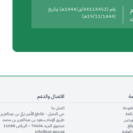
م
رقم (44114452/ق/1444هـ) وتاريخ
(19/11/1444هـ)
ت
مة
الاتصال والدعم
opens in new window
opens in new window
مفتوحة
اتصل بنا
opens in new window
ائعة
حي النخيل - تقاطع الأمير تركي بن عبدالعزيز 
opens in new window
وردين
طريق الإمام سعود بن عبدالعزيز بن محمد
opens in new window
وقع
صندوق البريد 75606 – الرياض 11588
opens in new window
العامة
info@cst.gov.sa