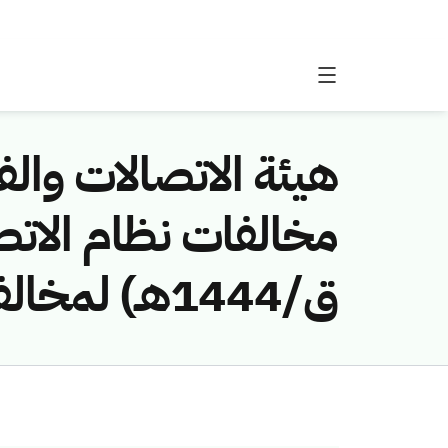
هيئة الاتصالات والفض
ق/1444هـ) لمخالفة (بلدية الثنية وتبالة بمنطقة عسير)