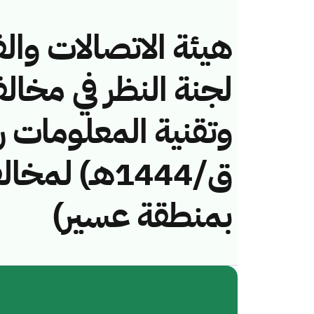
هيئة الاتصالات والف
لجنة النظر في مخال
ق/1444هـ) لم
بمنطقة عسير)