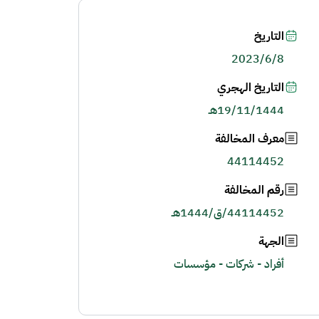
التاريخ
2023/6/8
التاريخ الهجري
19/11/1444هـ
معرف المخالفة
44114452
رقم المخالفة
44114452/ق/1444هـ
الجهة
أفراد - شركات - مؤسسات