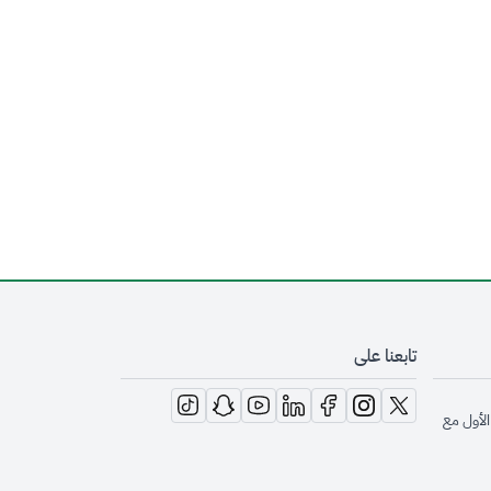
تابعنا على
opens in new window
opens in new window
opens in new window
opens in new window
opens in new window
opens in new window
opens in new window
الأول مع