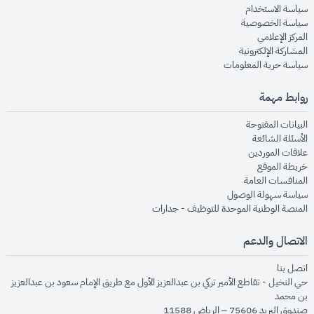
opens in new window
سياسة الاستخدام
opens in new window
سياسة الخصوصية
opens in new window
المركز الإعلامي
opens in new window
المشاركة الإلكترونية
opens in new window
سياسة حرية المعلومات
روابط مهمة
opens in new window
البيانات المفتوحة
opens in new window
الأسئلة الشائعة
opens in new window
علاقات الموردين
opens in new window
خريطة الموقع
opens in new window
المنافسات العامة
opens in new window
سياسة سهولة الوصول
opens in new window
المنصة الوطنية الموحدة للتوظيف - جدارات
الاتصال والدعم
opens in new window
اتصل بنا
حي النخيل - تقاطع الأمير تركي بن عبدالعزيز الأول مع طريق الإمام سعود بن عبدالعزيز
بن محمد
صندوق البريد 75606 – الرياض 11588