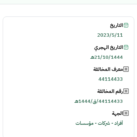
التاريخ
2023/5/11
التاريخ الهجري
21/10/1444هـ
معرف المخالفة
44114433
رقم المخالفة
44114433/ق/1444هـ
الجهة
أفراد - شركات - مؤسسات