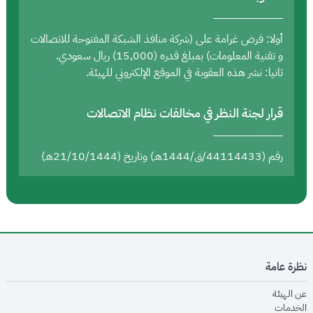
أولا: فرض غرامة على (شركة منافذ الشبكة المفتوحة للاتصالات
و تقنية المعلومات) بمبلغ قدره (15,000) ريال سعودي.
ثانيا: نشر هذه العقوبة في الموقع الإلكتروني للهيئة.
قرار لجنة النظر في مخالفات نظام الاتصالات
رقم (44114433/ق/1444هـ) وتاريخ (21/10/1444هـ)
نظرة عامة
opens in new window
عن الهيئة
opens in new window
الخدمات