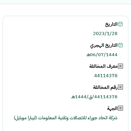
التاريخ
2023/1/28
التاريخ الهجري
06/07/1444هـ
معرف المخالفة
44114378
رقم المخالفة
44114378/ق/1444هـ
الجهة
شركة اتحاد جوراء للاتصالات وتقنية المعلومات (ليبارا موبايل)