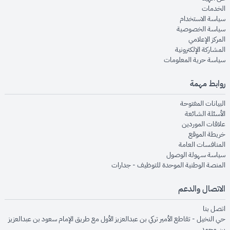
opens in new window
الخدمات
opens in new window
سياسة الاستخدام
opens in new window
سياسة الخصوصية
opens in new window
المركز الإعلامي
opens in new window
المشاركة الإلكترونية
opens in new window
سياسة حرية المعلومات
روابط مهمة
opens in new window
البيانات المفتوحة
opens in new window
الأسئلة الشائعة
opens in new window
علاقات الموردين
opens in new window
خريطة الموقع
opens in new window
المنافسات العامة
opens in new window
سياسة سهولة الوصول
opens in new window
المنصة الوطنية الموحدة للتوظيف - جدارات
الاتصال والدعم
opens in new window
اتصل بنا
حي النخيل - تقاطع الأمير تركي بن عبدالعزيز الأول مع طريق الإمام سعود بن عبدالعزيز
بن محمد