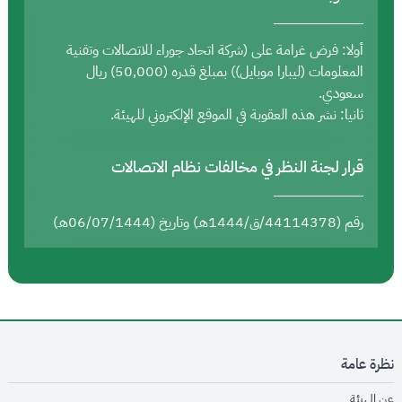
أولا: فرض غرامة على (شركة اتحاد جوراء للاتصالات وتقنية
المعلومات (ليبارا موبايل)) بمبلغ قدره (50,000) ريال
سعودي.
ثانيا: نشر هذه العقوبة في الموقع الإلكتروني للهيئة.
قرار لجنة النظر في مخالفات نظام الاتصالات
رقم (44114378/ق/1444هـ) وتاريخ (06/07/1444هـ)
نظرة عامة
opens in new window
عن الهيئة