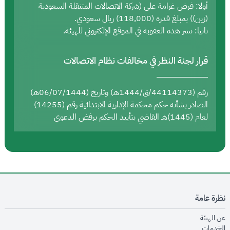
أولا: فرض غرامة على (شركة الاتصالات المتنقلة السعودية
(زين)) بمبلغ قدره (118,000) ريال سعودي.
ثانيا: نشر هذه العقوبة في الموقع الإلكتروني للهيئة.
قرار لجنة النظر في مخالفات نظام الاتصالات
رقم (44114373/ق/1444هـ) وتاريخ (06/07/1444هـ)
الصادر بشأنه حكم محكمة الإدارية الابتدائية رقم (14255)
لعام (1445)هـ القاضي بتأييد الحكم برفض الدعوى
نظرة عامة
opens in new window
عن الهيئة
opens in new window
الخدمات