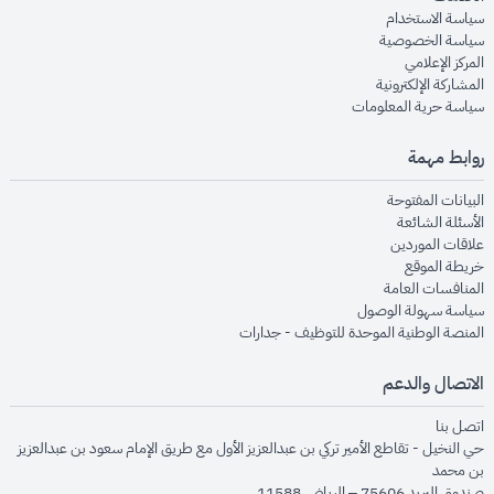
opens in new window
سياسة الاستخدام
opens in new window
سياسة الخصوصية
opens in new window
المركز الإعلامي
opens in new window
المشاركة الإلكترونية
opens in new window
سياسة حرية المعلومات
روابط مهمة
opens in new window
البيانات المفتوحة
opens in new window
الأسئلة الشائعة
opens in new window
علاقات الموردين
opens in new window
خريطة الموقع
opens in new window
المنافسات العامة
opens in new window
سياسة سهولة الوصول
opens in new window
المنصة الوطنية الموحدة للتوظيف - جدارات
الاتصال والدعم
opens in new window
اتصل بنا
حي النخيل - تقاطع الأمير تركي بن عبدالعزيز الأول مع طريق الإمام سعود بن عبدالعزيز
بن محمد
صندوق البريد 75606 – الرياض 11588