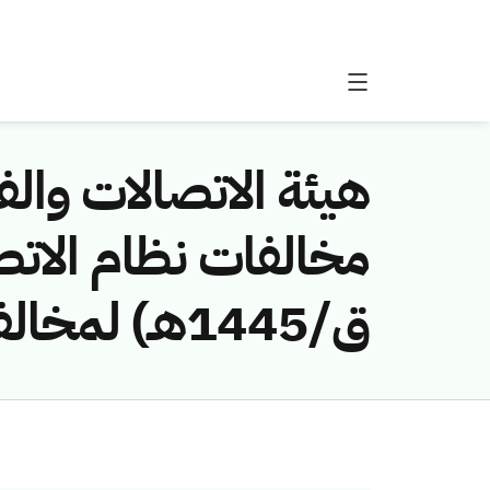
هيئة الاتصالات والفض
ق/1445هـ) لمخالفة (شركة بعد أول السعودية للاتصالات)