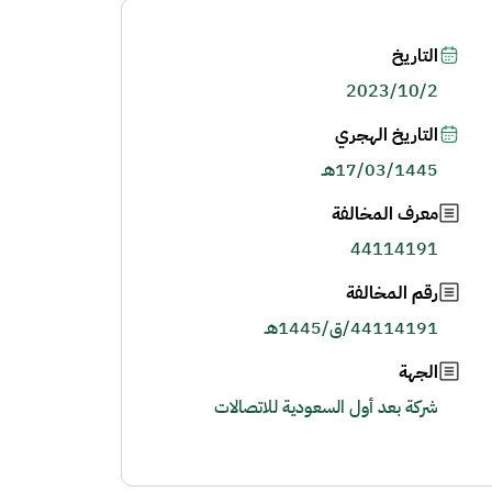
التاريخ
2023/10/2
التاريخ الهجري
17/03/1445هـ
معرف المخالفة
44114191
رقم المخالفة
44114191/ق/1445هـ
الجهة
شركة بعد أول السعودية للاتصالات