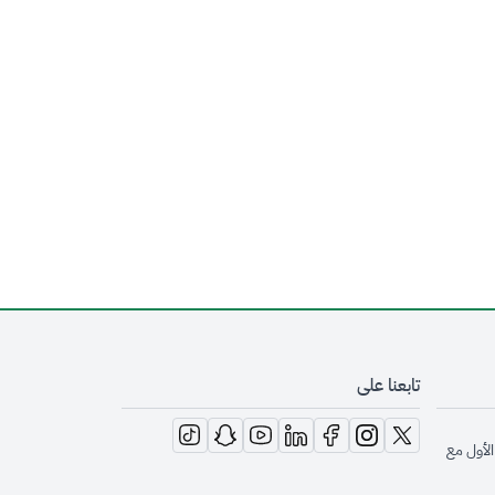
تابعنا على
opens in new window
opens in new window
opens in new window
opens in new window
opens in new window
opens in new window
opens in new window
الأول مع