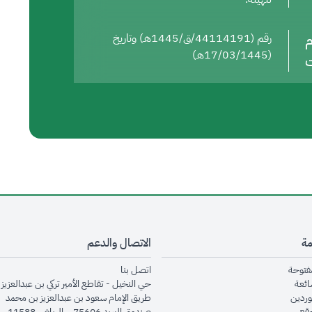
م
رقم (44114191/ق/1445هـ) وتاريخ
(17/03/1445هـ)
ت
مة
الاتصال والدعم
opens in new window
opens in new window
مفتوحة
اتصل بنا
opens in new window
ائعة
حي النخيل - تقاطع الأمير تركي بن عبدالعزيز 
opens in new window
وردين
طريق الإمام سعود بن عبدالعزيز بن محمد
opens in new window
وقع
صندوق البريد 75606 – الرياض 11588