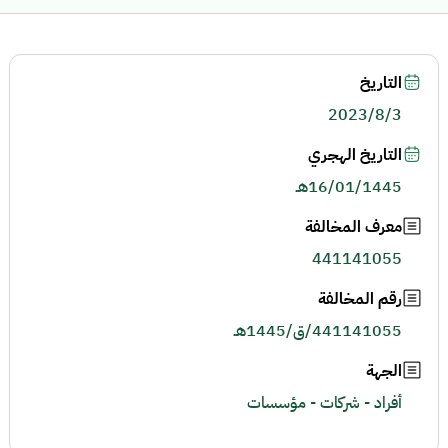
التاريخ
2023/8/3
التاريخ الهجري
16/01/1445هـ
معرف المخالفة
441141055
رقم المخالفة
441141055/ق/1445هـ
الجهة
أفراد - شركات - مؤسسات