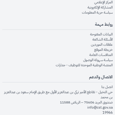
opens in new window
المركز الإعلامي
opens in new window
المشاركة الإلكترونية
opens in new window
سياسة حرية المعلومات
روابط مهمة
opens in new window
البيانات المفتوحة
opens in new window
الأسئلة الشائعة
opens in new window
علاقات الموردين
opens in new window
خريطة الموقع
opens in new window
المنافسات العامة
opens in new window
سياسة سهولة الوصول
opens in new window
المنصة الوطنية الموحدة للتوظيف - جدارات
الاتصال والدعم
opens in new window
اتصل بنا
حي النخيل - تقاطع الأمير تركي بن عبدالعزيز الأول مع طريق الإمام سعود بن عبدالعزيز
بن محمد
صندوق البريد 75606 – الرياض 11588
info@cst.gov.sa
19966