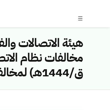
هيئة الاتصالات والفض
ق/1444هـ) لمخالفة (شركة الاتصالات المتنقلة السعودية (زين))