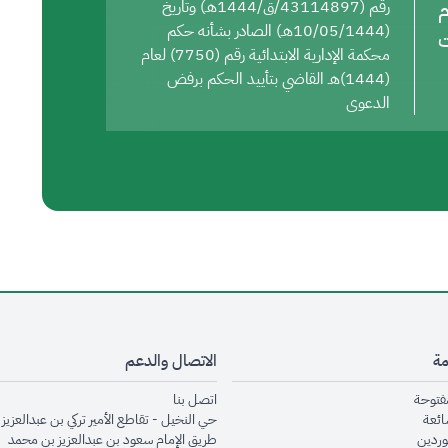
م
رقم (43114897/ق/1444هـ) وتاريخ
(10/05/1444هـ) الصادر بشأنه حكم
ت
محكمة الإدارية الابتدائية رقم (7750) لعام
(1444)هـ القاضي بتأييد الحكم برفض
الدعوى
مة
الاتصال والدعم
opens in new window
opens in new window
مفتوحة
اتصل بنا
opens in new window
ائعة
حي النخيل - تقاطع الأمير تركي بن عبدالعزيز 
opens in new window
وردين
طريق الإمام سعود بن عبدالعزيز بن محمد