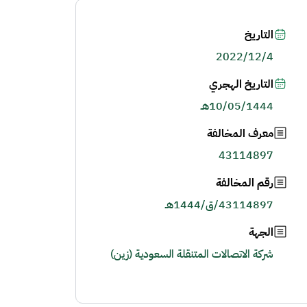
التاريخ
2022/12/4
التاريخ الهجري
10/05/1444هـ
معرف المخالفة
43114897
رقم المخالفة
43114897/ق/1444هـ
الجهة
شركة الاتصالات المتنقلة السعودية (زين)