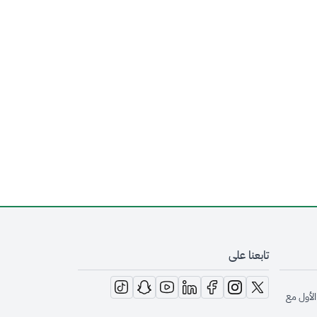
تابعنا على
opens in new window
opens in new window
opens in new window
opens in new window
opens in new window
opens in new window
opens in new window
الأول مع