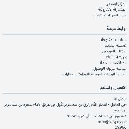
opens in new window
المركز الإعلامي
opens in new window
المشاركة الإلكترونية
opens in new window
سياسة حرية المعلومات
روابط مهمة
opens in new window
البيانات المفتوحة
opens in new window
الأسئلة الشائعة
opens in new window
علاقات الموردين
opens in new window
خريطة الموقع
opens in new window
المنافسات العامة
opens in new window
سياسة سهولة الوصول
opens in new window
المنصة الوطنية الموحدة للتوظيف - جدارات
الاتصال والدعم
opens in new window
اتصل بنا
حي النخيل - تقاطع الأمير تركي بن عبدالعزيز الأول مع طريق الإمام سعود بن عبدالعزيز
بن محمد
صندوق البريد 75606 – الرياض 11588
info@cst.gov.sa
19966