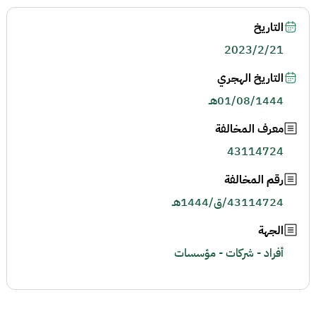
التاريخ
2023/2/21
التاريخ الهجري
01/08/1444هـ
معرف المخالفة
43114724
رقم المخالفة
43114724/ق/1444هـ
الجهة
أفراد - شركات - مؤسسات