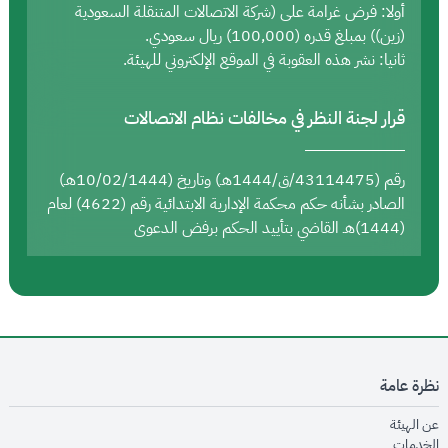
أولا: فرض غرامة على (شركة الاتصالات المتنقلة السعودية
(زين)) بمبلغ قدره (100,000) ريال سعودي.
ثانيا: نشر هذه العقوبة في الموقع الإلكتروني للهيئة.
قرار لجنة النظر في مخالفات نظام الاتصالات
رقم (43114475/ق/1444هـ) وتاريخ (10/02/1444هـ)
الصادر بشأنه حكم محكمة الإدارية الابتدائية رقم (4622) لعام
(1444)هـ القاضي بتأييد الحكم برفض الدعوى
نظرة عامة
opens in new window
عن الهيئة
opens in new window
الخدمات