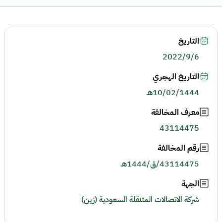
التاريخ
2022/9/6
التاريخ الهجري
10/02/1444هـ
معرف المخالفة
43114475
رقم المخالفة
43114475/ق/1444هـ
الجهة
شركة الاتصالات المتنقلة السعودية (زين)