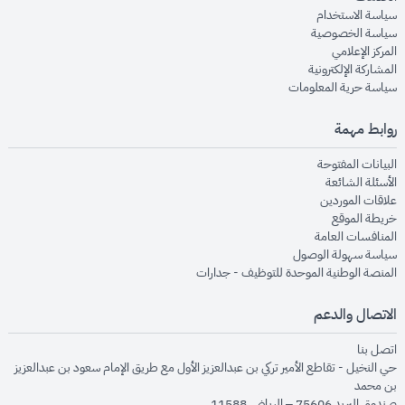
opens in new window
سياسة الاستخدام
opens in new window
سياسة الخصوصية
opens in new window
المركز الإعلامي
opens in new window
المشاركة الإلكترونية
opens in new window
سياسة حرية المعلومات
روابط مهمة
opens in new window
البيانات المفتوحة
opens in new window
الأسئلة الشائعة
opens in new window
علاقات الموردين
opens in new window
خريطة الموقع
opens in new window
المنافسات العامة
opens in new window
سياسة سهولة الوصول
opens in new window
المنصة الوطنية الموحدة للتوظيف - جدارات
الاتصال والدعم
opens in new window
اتصل بنا
حي النخيل - تقاطع الأمير تركي بن عبدالعزيز الأول مع طريق الإمام سعود بن عبدالعزيز
بن محمد
صندوق البريد 75606 – الرياض 11588