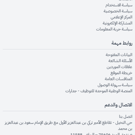
opens in new window
سياسة الاستخدام
opens in new window
سياسة الخصوصية
opens in new window
المركز الإعلامي
opens in new window
المشاركة الإلكترونية
opens in new window
سياسة حرية المعلومات
روابط مهمة
opens in new window
البيانات المفتوحة
opens in new window
الأسئلة الشائعة
opens in new window
علاقات الموردين
opens in new window
خريطة الموقع
opens in new window
المنافسات العامة
opens in new window
سياسة سهولة الوصول
opens in new window
المنصة الوطنية الموحدة للتوظيف - جدارات
الاتصال والدعم
opens in new window
اتصل بنا
حي النخيل - تقاطع الأمير تركي بن عبدالعزيز الأول مع طريق الإمام سعود بن عبدالعزيز
بن محمد
صندوق البريد 75606 – الرياض 11588