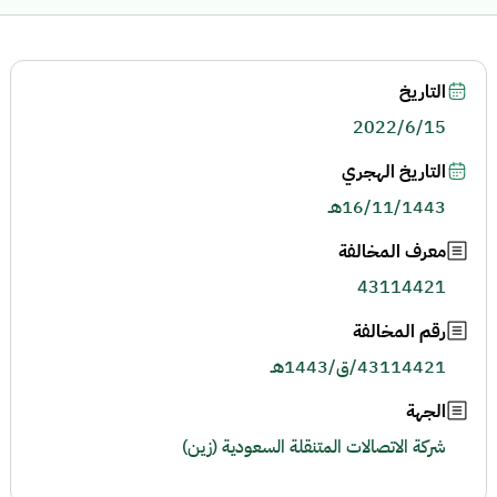
التاريخ
2022/6/15
التاريخ الهجري
16/11/1443هـ
معرف المخالفة
43114421
رقم المخالفة
43114421/ق/1443هـ
الجهة
شركة الاتصالات المتنقلة السعودية (زين)