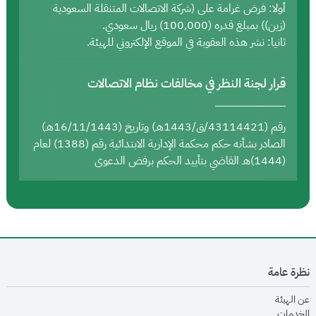
أولا: فرض غرامة على (شركة الاتصالات المتنقلة السعودية
(زين)) بمبلغ قدره (100,000) ريال سعودي.
ثانيا: نشر هذه العقوبة في الموقع الإلكتروني للهيئة.
قرار لجنة النظر في مخالفات نظام الاتصالات
رقم (43114421/ق/1443هـ) وتاريخ (16/11/1443هـ)
الصادر بشأنه حكم محكمة الإدارية الابتدائية رقم (1388) لعام
(1444)هـ القاضي بتأييد الحكم برفض الدعوى
نظرة عامة
opens in new window
عن الهيئة
opens in new window
الخدمات