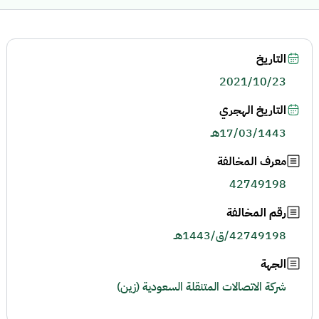
التاريخ
2021/10/23
التاريخ الهجري
17/03/1443هـ
معرف المخالفة
42749198
رقم المخالفة
42749198/ق/1443هـ
الجهة
شركة الاتصالات المتنقلة السعودية (زين)