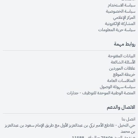
opens in new window
سياسة الاستخدام
opens in new window
سياسة الخصوصية
opens in new window
المركز الإعلامي
opens in new window
المشاركة الإلكترونية
opens in new window
سياسة حرية المعلومات
روابط مهمة
opens in new window
البيانات المفتوحة
opens in new window
الأسئلة الشائعة
opens in new window
علاقات الموردين
opens in new window
خريطة الموقع
opens in new window
المنافسات العامة
opens in new window
سياسة سهولة الوصول
opens in new window
المنصة الوطنية الموحدة للتوظيف - جدارات
الاتصال والدعم
opens in new window
اتصل بنا
حي النخيل - تقاطع الأمير تركي بن عبدالعزيز الأول مع طريق الإمام سعود بن عبدالعزيز
بن محمد
صندوق البريد 75606 – الرياض 11588