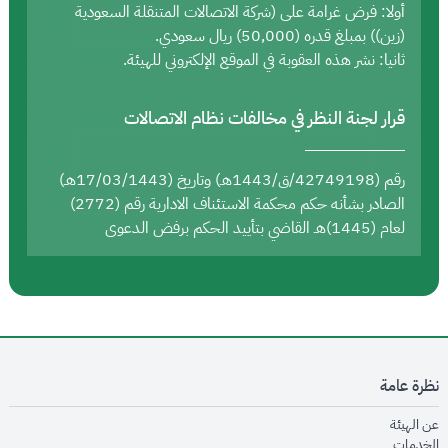
أولا: فرض غرامة على (شركة الاتصالات المتنقلة السعودية
(زين)) بمبلغ قدره (50,000) ريال سعودي.
ثانيا: نشر هذه العقوبة في الموقع الإلكتروني للهيئة.
قرار لجنة النظر في مخالفات نظام الاتصالات
رقم (42749198/ق/1443هـ) وتاريخ (17/03/1443هـ)
الصادر بشأنه حكم محكمة الاستئناف الادارية رقم (2772)
لعام (1445)هـ القاضي بتأييد الحكم برفض الدعوى
نظرة عامة
opens in new window
عن الهيئة
opens in new window
الخدمات