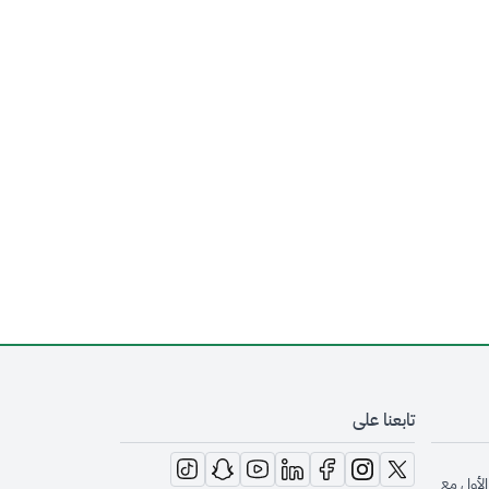
تابعنا على
opens in new window
opens in new window
opens in new window
opens in new window
opens in new window
opens in new window
opens in new window
الأول مع