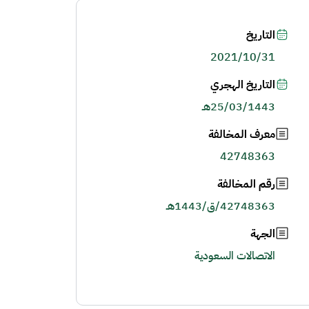
التاريخ
2021/10/31
التاريخ الهجري
25/03/1443هـ
معرف المخالفة
42748363
رقم المخالفة
42748363/ق/1443هـ
الجهة
الاتصالات السعودية