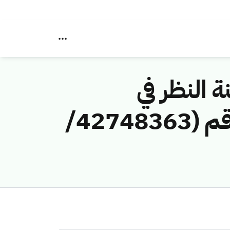
ة النظر في
مخالفات نظام الاتصالات وتقنية المعلومات رقم (42748363/