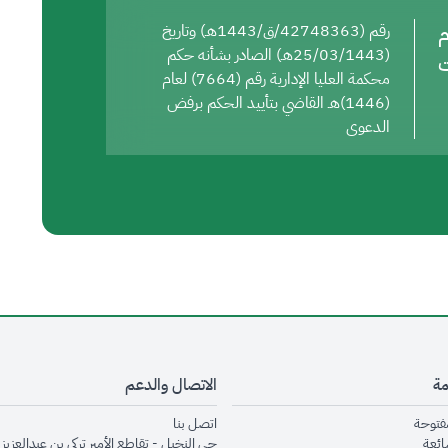
م
رقم (42748363/ق/1443هـ) وتاريخ
(25/03/1443هـ) الصادر بشأنه حكم
ت
محكمة العليا الإدارية رقم (7664) لعام
(1446)هـ القاضي بتأييد الحكم برفض
الدعوى
مة
الاتصال والدعم
opens in new window
opens in new window
مفتوحة
اتصل بنا
opens in new window
ائعة
حي النخيل - تقاطع الأمير تركي بن عبدالعزيز 