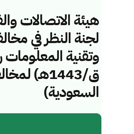
هيئة الاتصالات والف
لجنة النظر في مخال
ق/1443هـ) لم
السعودية)