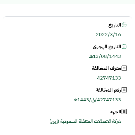
التاريخ
2022/3/16
التاريخ الهجري
13/08/1443هـ
معرف المخالفة
42747133
رقم المخالفة
42747133/ق/1443هـ
الجهة
شركة الاتصالات المتنقلة السعودية (زين)