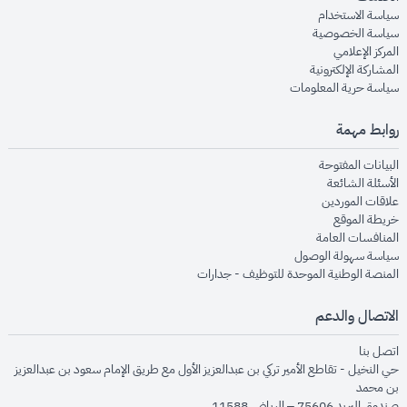
opens in new window
سياسة الاستخدام
opens in new window
سياسة الخصوصية
opens in new window
المركز الإعلامي
opens in new window
المشاركة الإلكترونية
opens in new window
سياسة حرية المعلومات
روابط مهمة
opens in new window
البيانات المفتوحة
opens in new window
الأسئلة الشائعة
opens in new window
علاقات الموردين
opens in new window
خريطة الموقع
opens in new window
المنافسات العامة
opens in new window
سياسة سهولة الوصول
opens in new window
المنصة الوطنية الموحدة للتوظيف - جدارات
الاتصال والدعم
opens in new window
اتصل بنا
حي النخيل - تقاطع الأمير تركي بن عبدالعزيز الأول مع طريق الإمام سعود بن عبدالعزيز
بن محمد
صندوق البريد 75606 – الرياض 11588