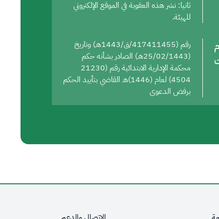
ثانيا: نشر هذه العقوبة في الموقع الإلكتروني
للهيئة.
م
رقم (417411455/ق/1443هـ) وتاريخ
(25/02/1443هـ) الصادر بشأنه حكم
ت
محكمة الإدارية الابتدائية رقم (21230
4504) لعام (1446)هـ القاضي بتأييد الحكم
برفض الدعوى
مة
الاتصال والدعم