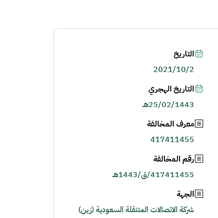
التاريخ
2021/10/2
التاريخ الهجري
25/02/1443هـ
معرف المخالفة
417411455
رقم المخالفة
417411455/ق/1443هـ
الجهة
شركة الاتصالات المتنقلة السعودية (زين)