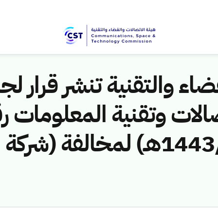
اء والتقنية تنشر قرار لجن
الات وتقنية المعلومات ر
(417411455/ق/1443هـ) لمخالف