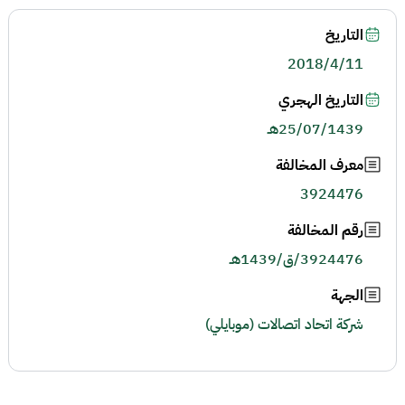
التاريخ
2018/4/11
التاريخ الهجري
25/07/1439هـ
معرف المخالفة
3924476
رقم المخالفة
3924476/ق/1439هـ
الجهة
شركة اتحاد اتصالات (موبايلي)