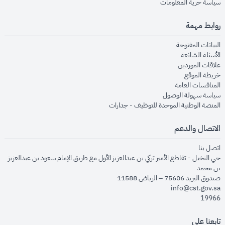
opens in new window
سياسة حرية المعلومات
روابط مهمة
opens in new window
البيانات المفتوحة
opens in new window
الأسئلة الشائعة
opens in new window
علاقات الموردين
opens in new window
خريطة الموقع
opens in new window
المنافسات العامة
opens in new window
سياسة سهولة الوصول
opens in new window
المنصة الوطنية الموحدة للتوظيف - جدارات
الاتصال والدعم
opens in new window
اتصل بنا
حي النخيل - تقاطع الأمير تركي بن عبدالعزيز الأول مع طريق الإمام سعود بن عبدالعزيز
بن محمد
صندوق البريد 75606 – الرياض 11588
info@cst.gov.sa
19966
تابعنا على