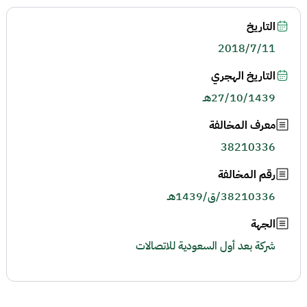
التاريخ
2018/7/11
التاريخ الهجري
27/10/1439هـ
معرف المخالفة
38210336
رقم المخالفة
38210336/ق/1439هـ
الجهة
شركة بعد أول السعودية للاتصالات