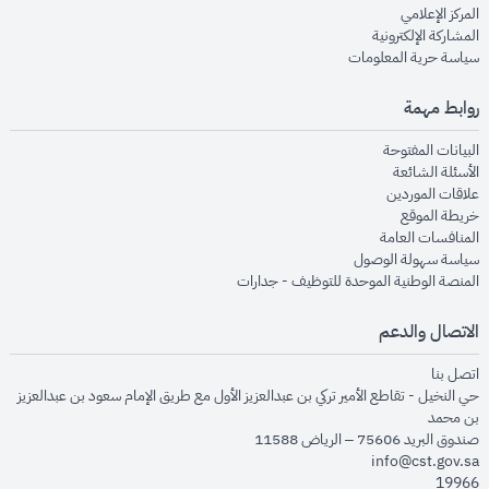
opens in new window
المركز الإعلامي
opens in new window
المشاركة الإلكترونية
opens in new window
سياسة حرية المعلومات
روابط مهمة
opens in new window
البيانات المفتوحة
opens in new window
الأسئلة الشائعة
opens in new window
علاقات الموردين
opens in new window
خريطة الموقع
opens in new window
المنافسات العامة
opens in new window
سياسة سهولة الوصول
opens in new window
المنصة الوطنية الموحدة للتوظيف - جدارات
الاتصال والدعم
opens in new window
اتصل بنا
حي النخيل - تقاطع الأمير تركي بن عبدالعزيز الأول مع طريق الإمام سعود بن عبدالعزيز
بن محمد
صندوق البريد 75606 – الرياض 11588
info@cst.gov.sa
19966