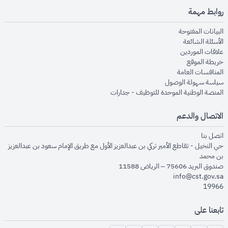
روابط مهمة
opens in new window
البيانات المفتوحة
opens in new window
الأسئلة الشائعة
opens in new window
علاقات الموردين
opens in new window
خريطة الموقع
opens in new window
المنافسات العامة
opens in new window
سياسة سهولة الوصول
opens in new window
المنصة الوطنية الموحدة للتوظيف - جدارات
الاتصال والدعم
opens in new window
اتصل بنا
حي النخيل - تقاطع الأمير تركي بن عبدالعزيز الأول مع طريق الإمام سعود بن عبدالعزيز
بن محمد
صندوق البريد 75606 – الرياض 11588
info@cst.gov.sa
19966
تابعنا على