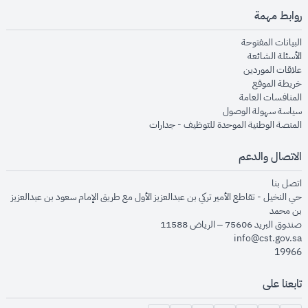
روابط مهمة
opens in new window
البيانات المفتوحة
opens in new window
الأسئلة الشائعة
opens in new window
علاقات الموردين
opens in new window
خريطة الموقع
opens in new window
المنافسات العامة
opens in new window
سياسة سهولة الوصول
opens in new window
المنصة الوطنية الموحدة للتوظيف - جدارات
الاتصال والدعم
opens in new window
اتصل بنا
حي النخيل - تقاطع الأمير تركي بن عبدالعزيز الأول مع طريق الإمام سعود بن عبدالعزيز
بن محمد
صندوق البريد 75606 – الرياض 11588
info@cst.gov.sa
19966
تابعنا على