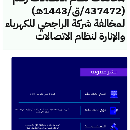
(437472/ق/1443هـ)
لمخالفة شركة الراجحي للكهرباء
والإنارة لنظام الاتصالات