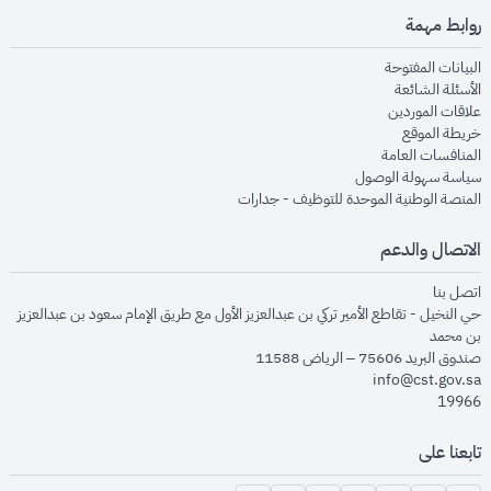
روابط مهمة
opens in new window
البيانات المفتوحة
opens in new window
الأسئلة الشائعة
opens in new window
علاقات الموردين
opens in new window
خريطة الموقع
opens in new window
المنافسات العامة
opens in new window
سياسة سهولة الوصول
opens in new window
المنصة الوطنية الموحدة للتوظيف - جدارات
الاتصال والدعم
opens in new window
اتصل بنا
حي النخيل - تقاطع الأمير تركي بن عبدالعزيز الأول مع طريق الإمام سعود بن عبدالعزيز
بن محمد
صندوق البريد 75606 – الرياض 11588
info@cst.gov.sa
19966
تابعنا على