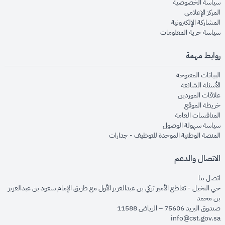
opens in new window
سياسة الخصوصية
opens in new window
المركز الإعلامي
opens in new window
المشاركة الإلكترونية
opens in new window
سياسة حرية المعلومات
روابط مهمة
opens in new window
البيانات المفتوحة
opens in new window
الأسئلة الشائعة
opens in new window
علاقات الموردين
opens in new window
خريطة الموقع
opens in new window
المنافسات العامة
opens in new window
سياسة سهولة الوصول
opens in new window
المنصة الوطنية الموحدة للتوظيف - جدارات
الاتصال والدعم
opens in new window
اتصل بنا
حي النخيل - تقاطع الأمير تركي بن عبدالعزيز الأول مع طريق الإمام سعود بن عبدالعزيز
بن محمد
صندوق البريد 75606 – الرياض 11588
info@cst.gov.sa