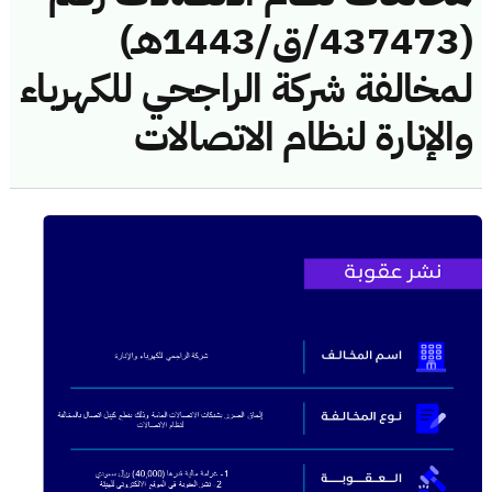
(437473/ق/1443هـ)
لمخالفة شركة الراجحي للكهرباء
والإنارة لنظام الاتصالات