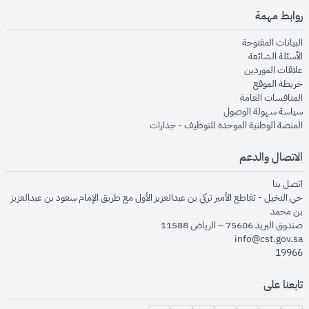
روابط مهمة
opens in new window
البيانات المفتوحة
opens in new window
الأسئلة الشائعة
opens in new window
علاقات الموردين
opens in new window
خريطة الموقع
opens in new window
المنافسات العامة
opens in new window
سياسة سهولة الوصول
opens in new window
المنصة الوطنية الموحدة للتوظيف - جدارات
الاتصال والدعم
opens in new window
اتصل بنا
حي النخيل - تقاطع الأمير تركي بن عبدالعزيز الأول مع طريق الإمام سعود بن عبدالعزيز
بن محمد
صندوق البريد 75606 – الرياض 11588
info@cst.gov.sa
19966
تابعنا على