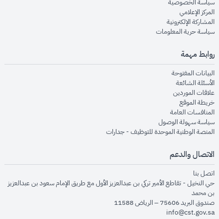
opens in new window
سياسة الخصوصية
opens in new window
المركز الإعلامي
opens in new window
المشاركة الإلكترونية
opens in new window
سياسة حرية المعلومات
روابط مهمة
opens in new window
البيانات المفتوحة
opens in new window
الأسئلة الشائعة
opens in new window
علاقات الموردين
opens in new window
خريطة الموقع
opens in new window
المنافسات العامة
opens in new window
سياسة سهولة الوصول
opens in new window
المنصة الوطنية الموحدة للتوظيف - جدارات
الاتصال والدعم
opens in new window
اتصل بنا
حي النخيل - تقاطع الأمير تركي بن عبدالعزيز الأول مع طريق الإمام سعود بن عبدالعزيز
بن محمد
صندوق البريد 75606 – الرياض 11588
info@cst.gov.sa