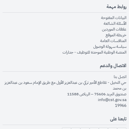
روابط مهمة
opens in new window
البيانات المفتوحة
opens in new window
الأسئلة الشائعة
opens in new window
علاقات الموردين
opens in new window
خريطة الموقع
opens in new window
المنافسات العامة
opens in new window
سياسة سهولة الوصول
opens in new window
المنصة الوطنية الموحدة للتوظيف - جدارات
الاتصال والدعم
opens in new window
اتصل بنا
حي النخيل - تقاطع الأمير تركي بن عبدالعزيز الأول مع طريق الإمام سعود بن عبدالعزيز
بن محمد
صندوق البريد 75606 – الرياض 11588
info@cst.gov.sa
19966
تابعنا على