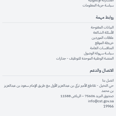
المشاركة الإلكترونية
opens in new window
سياسة حرية المعلومات
روابط مهمة
opens in new window
البيانات المفتوحة
opens in new window
الأسئلة الشائعة
opens in new window
علاقات الموردين
opens in new window
خريطة الموقع
opens in new window
المنافسات العامة
opens in new window
سياسة سهولة الوصول
opens in new window
المنصة الوطنية الموحدة للتوظيف - جدارات
الاتصال والدعم
opens in new window
اتصل بنا
حي النخيل - تقاطع الأمير تركي بن عبدالعزيز الأول مع طريق الإمام سعود بن عبدالعزيز
بن محمد
صندوق البريد 75606 – الرياض 11588
info@cst.gov.sa
19966