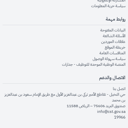
المشاركة الإلكترونية
opens in new window
سياسة حرية المعلومات
روابط مهمة
opens in new window
البيانات المفتوحة
opens in new window
الأسئلة الشائعة
opens in new window
علاقات الموردين
opens in new window
خريطة الموقع
opens in new window
المنافسات العامة
opens in new window
سياسة سهولة الوصول
opens in new window
المنصة الوطنية الموحدة للتوظيف - جدارات
الاتصال والدعم
opens in new window
اتصل بنا
حي النخيل - تقاطع الأمير تركي بن عبدالعزيز الأول مع طريق الإمام سعود بن عبدالعزيز
بن محمد
صندوق البريد 75606 – الرياض 11588
info@cst.gov.sa
19966