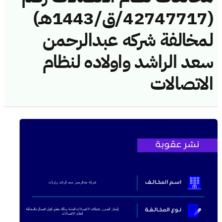
(42747717/ق/1443هـ)
لمخالفة شركه عبدالرحمن
سعد الراشد واولاده لنظام
الاتصالات