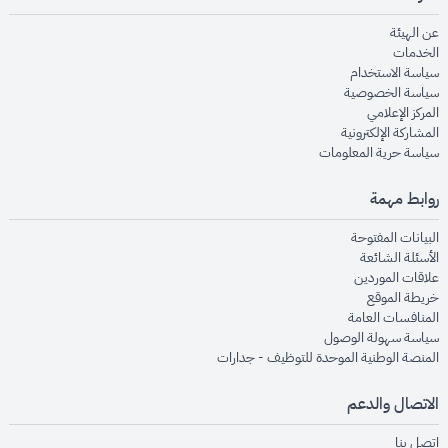
opens in new window
عن الهيئة
opens in new window
الخدمات
opens in new window
سياسة الاستخدام
opens in new window
سياسة الخصوصية
opens in new window
المركز الإعلامي
opens in new window
المشاركة الإلكترونية
opens in new window
سياسة حرية المعلومات
روابط مهمة
opens in new window
البيانات المفتوحة
opens in new window
الأسئلة الشائعة
opens in new window
علاقات الموردين
opens in new window
خريطة الموقع
opens in new window
المنافسات العامة
opens in new window
سياسة سهولة الوصول
opens in new window
المنصة الوطنية الموحدة للتوظيف - جدارات
الاتصال والدعم
opens in new window
اتصل بنا