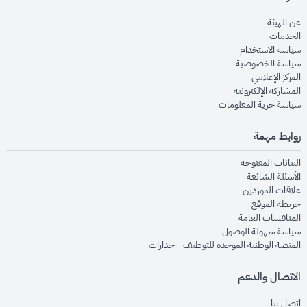
opens in new window
عن الهيئة
opens in new window
الخدمات
opens in new window
سياسة الاستخدام
opens in new window
سياسة الخصوصية
opens in new window
المركز الإعلامي
opens in new window
المشاركة الإلكترونية
opens in new window
سياسة حرية المعلومات
روابط مهمة
opens in new window
البيانات المفتوحة
opens in new window
الأسئلة الشائعة
opens in new window
علاقات الموردين
opens in new window
خريطة الموقع
opens in new window
المنافسات العامة
opens in new window
سياسة سهولة الوصول
opens in new window
المنصة الوطنية الموحدة للتوظيف - جدارات
الاتصال والدعم
opens in new window
اتصل بنا