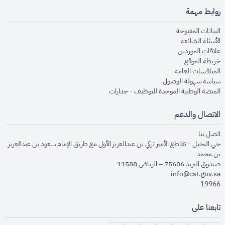
روابط مهمة
opens in new window
البيانات المفتوحة
opens in new window
الأسئلة الشائعة
opens in new window
علاقات الموردين
opens in new window
خريطة الموقع
opens in new window
المنافسات العامة
opens in new window
سياسة سهولة الوصول
opens in new window
المنصة الوطنية الموحدة للتوظيف - جدارات
الاتصال والدعم
opens in new window
اتصل بنا
حي النخيل - تقاطع الأمير تركي بن عبدالعزيز الأول مع طريق الإمام سعود بن عبدالعزيز
بن محمد
صندوق البريد 75606 – الرياض 11588
info@cst.gov.sa
19966
تابعنا على