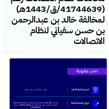
(41744639/ق/1443هـ)
لمخالفة خالد بن عبدالرحمن
بن حسن سفياني لنظام
الاتصالات