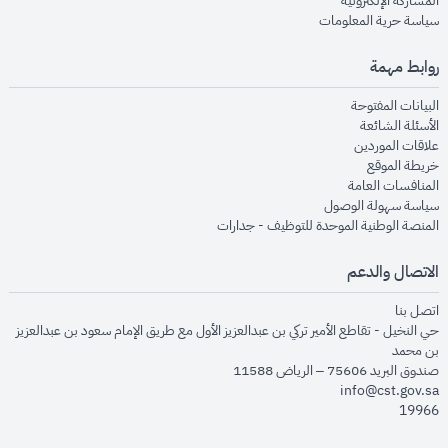
المشاركة الإلكترونية
opens in new window
سياسة حرية المعلومات
روابط مهمة
opens in new window
البيانات المفتوحة
opens in new window
الأسئلة الشائعة
opens in new window
علاقات الموردين
opens in new window
خريطة الموقع
opens in new window
المنافسات العامة
opens in new window
سياسة سهولة الوصول
opens in new window
المنصة الوطنية الموحدة للتوظيف - جدارات
الاتصال والدعم
opens in new window
اتصل بنا
حي النخيل - تقاطع الأمير تركي بن عبدالعزيز الأول مع طريق الإمام سعود بن عبدالعزيز
بن محمد
صندوق البريد 75606 – الرياض 11588
info@cst.gov.sa
19966