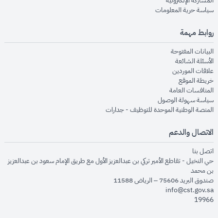
المشاركة الإلكترونية
opens in new window
سياسة حرية المعلومات
روابط مهمة
opens in new window
البيانات المفتوحة
opens in new window
الأسئلة الشائعة
opens in new window
علاقات الموردين
opens in new window
خريطة الموقع
opens in new window
المنافسات العامة
opens in new window
سياسة سهولة الوصول
opens in new window
المنصة الوطنية الموحدة للتوظيف - جدارات
الاتصال والدعم
opens in new window
اتصل بنا
حي النخيل - تقاطع الأمير تركي بن عبدالعزيز الأول مع طريق الإمام سعود بن عبدالعزيز
بن محمد
صندوق البريد 75606 – الرياض 11588
info@cst.gov.sa
19966