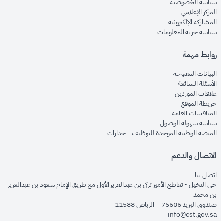
opens in new window
سياسة الخصوصية
opens in new window
المركز الإعلامي
opens in new window
المشاركة الإلكترونية
opens in new window
سياسة حرية المعلومات
روابط مهمة
opens in new window
البيانات المفتوحة
opens in new window
الأسئلة الشائعة
opens in new window
علاقات الموردين
opens in new window
خريطة الموقع
opens in new window
المنافسات العامة
opens in new window
سياسة سهولة الوصول
opens in new window
المنصة الوطنية الموحدة للتوظيف - جدارات
الاتصال والدعم
opens in new window
اتصل بنا
حي النخيل - تقاطع الأمير تركي بن عبدالعزيز الأول مع طريق الإمام سعود بن عبدالعزيز
بن محمد
صندوق البريد 75606 – الرياض 11588
info@cst.gov.sa