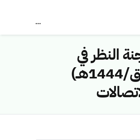
نة النظر في
مخالفات نظام الاتصالات رقم (43114788/ق/1444هــ)
اتصالات