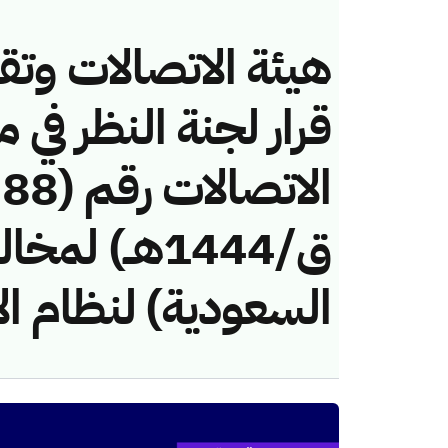
هيئة الاتصالات وتق
قرار لجنة النظر في 
ق/1444هــ) ل
السعودية) لنظام ال